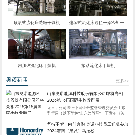
顶喷式流化床造粒干燥机
连续式流化床造粒干燥冷却一体机
内加热流化床干燥机
振动流化床干燥机
奥诺新闻
更多>>
山东奥诺能源科技股份有限公司即将亮相
2026第16届国际生物发酵展
近日，公司按照中国证券监督管理委员会山东
监管局（以下简称“山东监管局”）下发的《关千
提升主动规范意识做好专项整治非法销售新三
坚持不懈，向前奔跑 奥诺科技员工积极参加
板股票违法行为相关工作的通知》（鲁证监公
司字[2024]26号）的要求，董事会组织公...
2024济南（泉城）马拉松