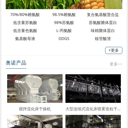
70%/80%赖氨酸
98.5%赖氨酸
复合氨基酸螯合盐
低含量苏氨酸
98%苏氨酸
苏氨酸菌体蛋白
低含量色氨酸
L-丙氨酸
味精菌体蛋白
氨基酸母液
DDGS
核苷酸渣
+更多
奥诺产品
更多>>
搅拌流化床干燥机
大型连续式流化床喷雾造粒干燥机