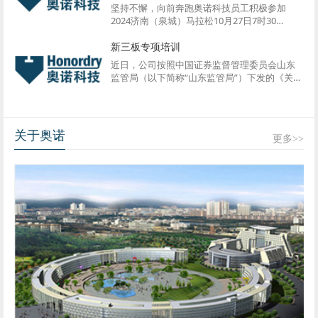
坚持不懈，向前奔跑奥诺科技员工积极参加
2024济南（泉城）马拉松10月27日7时30
分，“2024济南（泉城）马拉松”在济南市大明湖
新三板专项培训
风景区鸣枪起跑，我公司精英跑团全部7名员工
参与报名抽签，其中3名员工成功中签半程马
近日，公司按照中国证券监督管理委员会山东
拉...
监管局（以下简称“山东监管局”）下发的《关千
提升主动规范意识做好专项整治非法销售新三
板股票违法行为相关工作的通知》（鲁证监公
司字[2024]26号）的要求，董事会组织公...
关于奥诺
更多>>